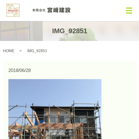
メ
IMG_92851
HOME
IMG_92851
2018/06/28