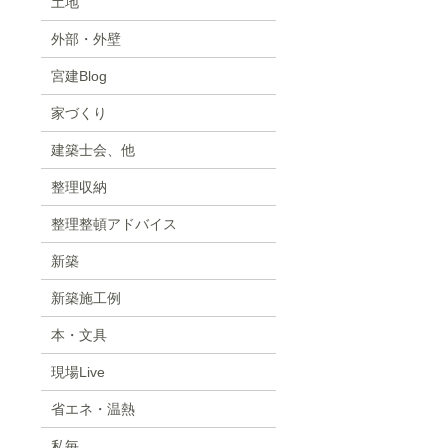
土地
外部・外壁
宮建Blog
家づくり
建築士会、他
整理収納
整理整頓アドバイス
新築
新築施工例
本・文具
現場Live
省エネ・温熱
私毎