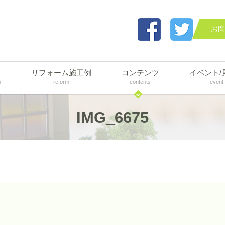
お問
リフォーム施工例
コンテンツ
イベント/
n
reform
contents
event
IMG_6675