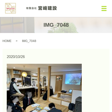
メ
IMG_7048
HOME
IMG_7048
2020/10/26