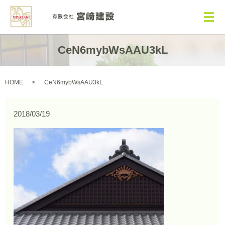
メ
CeN6mybWsAAU3kL
HOME
CeN6mybWsAAU3kL
2018/03/19