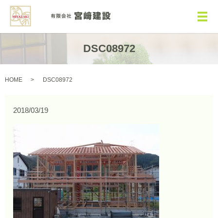
メ
DSC08972
HOME
DSC08972
2018/03/19