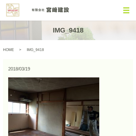
メ
IMG_9418
HOME
IMG_9418
2018/03/19