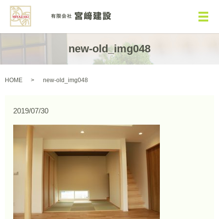
メ
new-old_img048
HOME
new-old_img048
2019/07/30