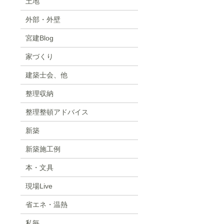
土地
外部・外壁
宮建Blog
家づくり
建築士会、他
整理収納
整理整頓アドバイス
新築
新築施工例
本・文具
現場Live
省エネ・温熱
私毎