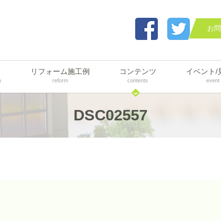
お問
リフォーム施工例
コンテンツ
イベント/
n
reform
contents
event
DSC02557