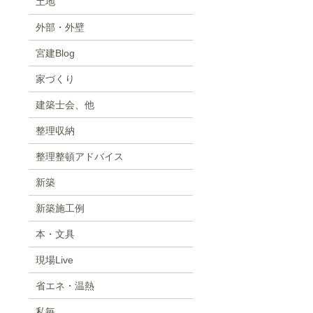
土地
外部・外壁
宮建Blog
家づくり
建築士会、他
整理収納
整理整頓アドバイス
新築
新築施工例
本・文具
現場Live
省エネ・温熱
私毎