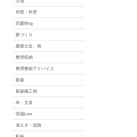
土地
外部・外壁
宮建Blog
家づくり
建築士会、他
整理収納
整理整頓アドバイス
新築
新築施工例
本・文具
現場Live
省エネ・温熱
私毎