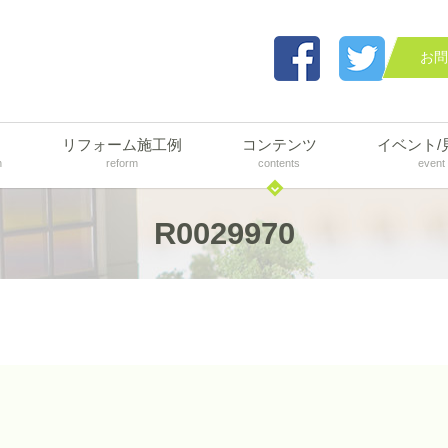
お問
リフォーム施工例
コンテンツ
イベント/
n
reform
contents
event
R0029970