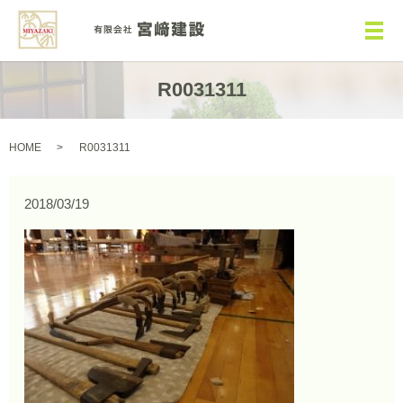
メ
R0031311
HOME
R0031311
2018/03/19