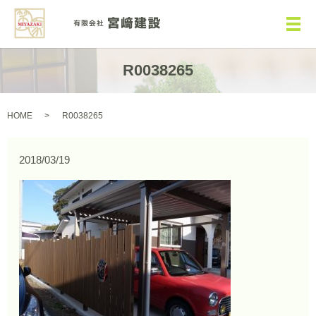
メ
R0038265
HOME
R0038265
2018/03/19