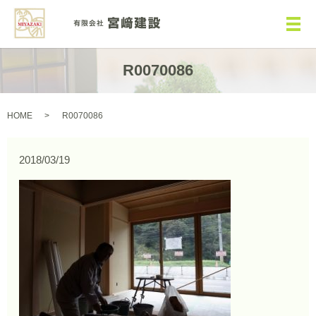
メ
R0070086
HOME
R0070086
2018/03/19