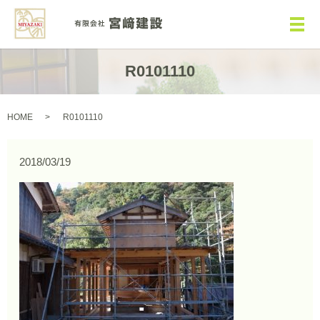
メ
R0101110
HOME
R0101110
2018/03/19