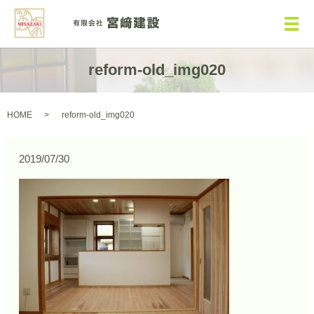
メ
reform-old_img020
HOME
reform-old_img020
2019/07/30