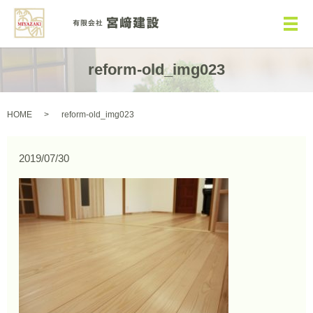
メ
reform-old_img023
HOME
reform-old_img023
2019/07/30