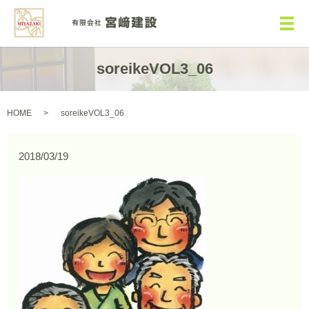
メ
soreikeVOL3_06
HOME
soreikeVOL3_06
2018/03/19