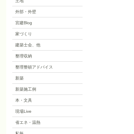
土地
外部・外壁
宮建Blog
家づくり
建築士会、他
整理収納
整理整頓アドバイス
新築
新築施工例
本・文具
現場Live
省エネ・温熱
私毎