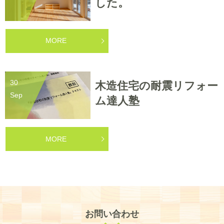
した。
1日のみ 予約制見学会開催
2019/09/11
MORE
完成見学会を開催させていただきます！
30
木造住宅の耐震リフォー
Sep
ム達人塾
MORE
お問い合わせ