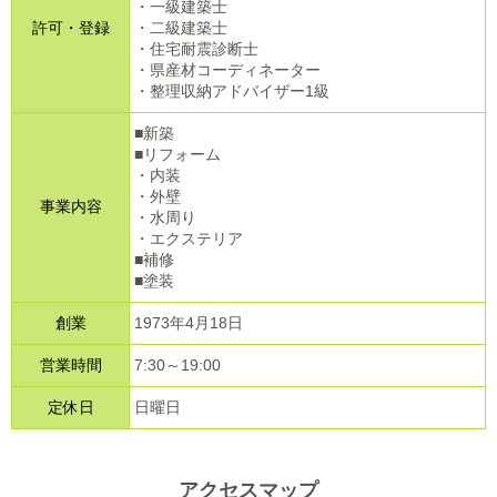
・一級建築士
許可・登録
・二級建築士
・住宅耐震診断士
・県産材コーディネーター
・整理収納アドバイザー1級
■新築
■リフォーム
・内装
・外壁
事業内容
・水周り
・エクステリア
■補修
■塗装
創業
1973年4月18日
営業時間
7:30
～
19:00
定休日
日曜日
アクセスマップ