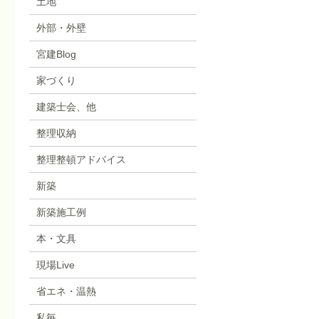
土地
外部・外壁
宮建Blog
家づくり
建築士会、他
整理収納
整理整頓アドバイス
新築
新築施工例
本・文具
現場Live
省エネ・温熱
私毎