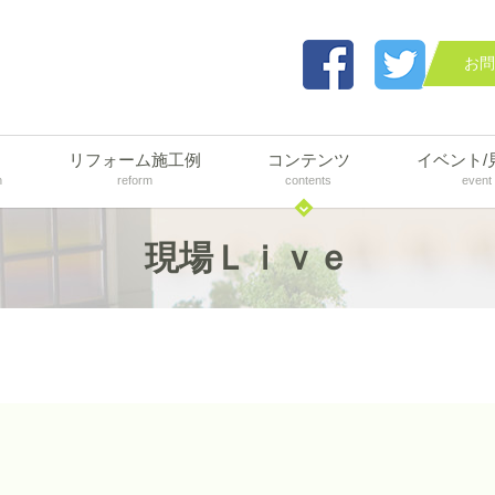
お問
リフォーム施工例
コンテンツ
イベント/
n
reform
contents
event
現場Ｌｉｖｅ