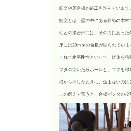
筋交や床合板の施工も進んでいます
筋交とは、壁の中にある斜めの木材
柱との接合部には、その力にあった
床には28ｍｍの合板が貼られていま
これで水平剛性といって、躯体を強
フタの空いた段ボールと、フタを綴
横から押したときに、歪まないのは
この例えで言うと、合板がフタの役