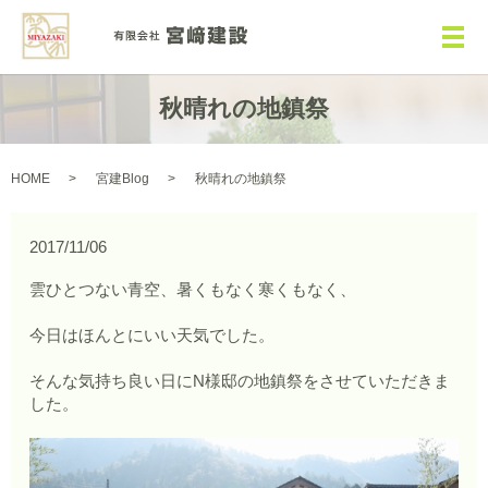
メ
秋晴れの地鎮祭
HOME
宮建Blog
秋晴れの地鎮祭
2017/11/06
雲ひとつない青空、暑くもなく寒くもなく、
今日はほんとにいい天気でした。
そんな気持ち良い日にN様邸の地鎮祭をさせていただきま
した。