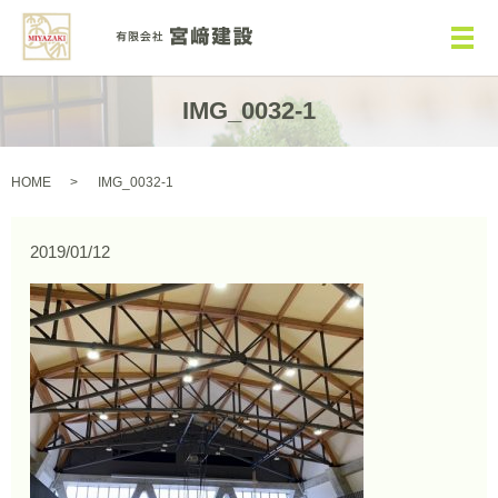
メ
IMG_0032-1
HOME
IMG_0032-1
2019/01/12