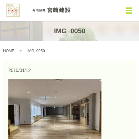
メ
IMG_0050
HOME
IMG_0050
2019/01/12