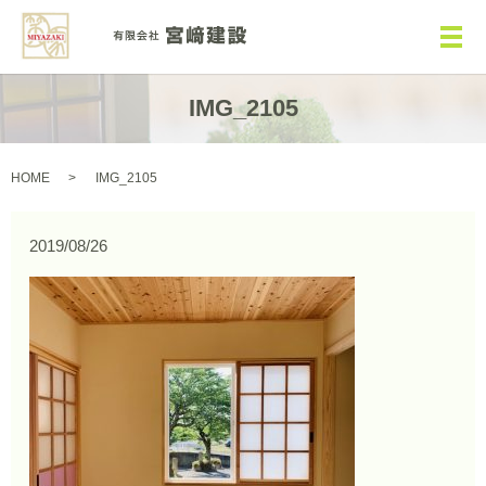
メ
IMG_2105
HOME
IMG_2105
2019/08/26