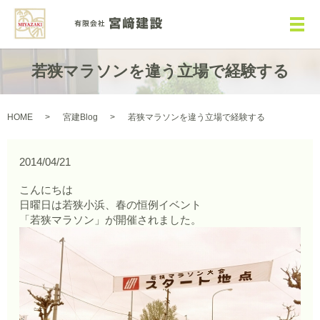
メ
若狭マラソンを違う立場で経験する
HOME
宮建Blog
若狭マラソンを違う立場で経験する
2014/04/21
こんにちは
日曜日は若狭小浜、春の恒例イベント
「若狭マラソン」が開催されました。