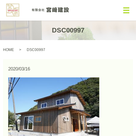
メ
DSC00997
HOME
DSC00997
2020/03/16