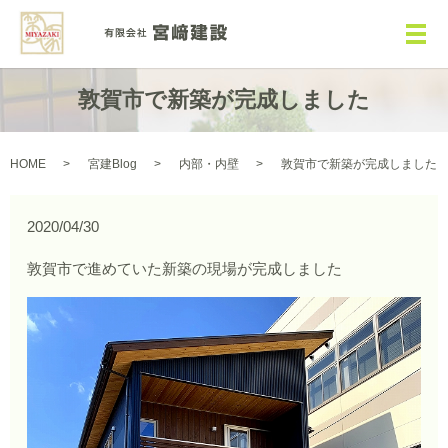
メ
敦賀市で新築が完成しました
HOME
宮建Blog
内部・内壁
敦賀市で新築が完成しました
2020/04/30
敦賀市で進めていた新築の現場が完成しました