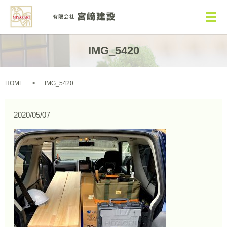
メ
IMG_5420
HOME
IMG_5420
2020/05/07