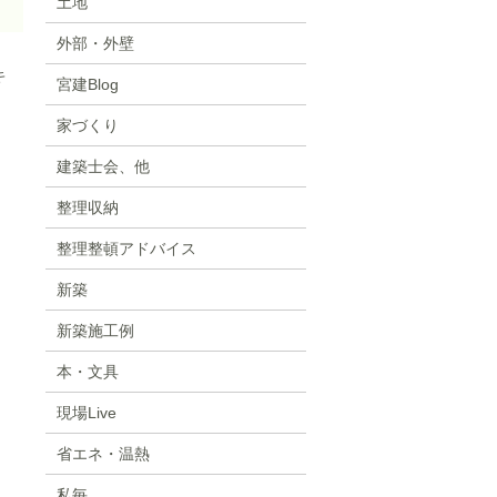
土地
外部・外壁
キ
宮建Blog
家づくり
建築士会、他
整理収納
整理整頓アドバイス
新築
新築施工例
本・文具
現場Live
省エネ・温熱
私毎