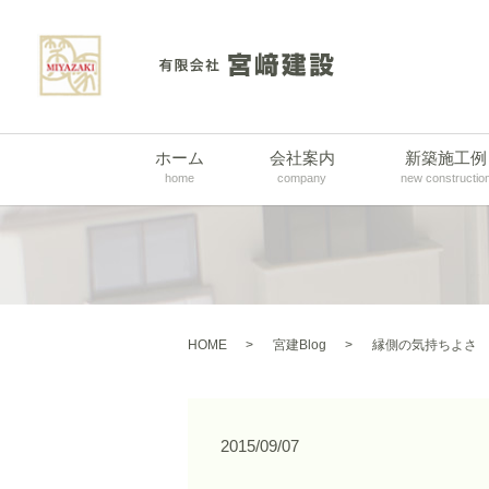
ホーム
会社案内
新築施工例
home
company
new constructio
HOME
宮建Blog
縁側の気持ちよさ
2015/09/07