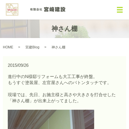
メ
神さん棚
HOME
宮建Blog
神さん棚
2015/09/26
進行中のN様邸リフォームも大工工事が終盤。
もうすぐ塗装屋、左官屋さんへのバトンタッチです。
現場では、先日、お施主様と高さや大きさを打合せした
「神さん棚」が出来上がってました。