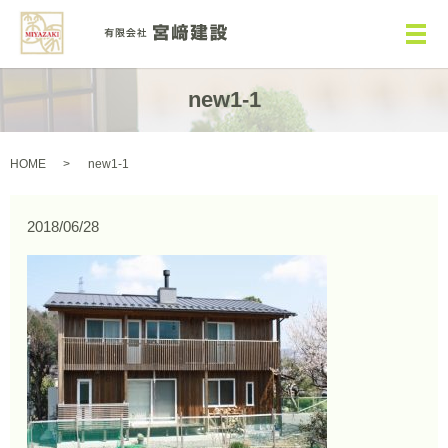
メ
new1-1
HOME
new1-1
2018/06/28