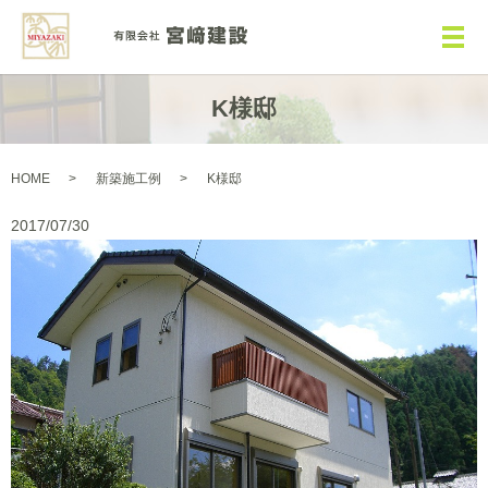
メ
K様邸
HOME
新築施工例
K様邸
2017/07/30