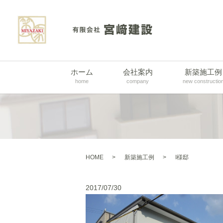
ホーム
会社案内
新築施工例
home
company
new constructio
HOME
新築施工例
I様邸
2017/07/30