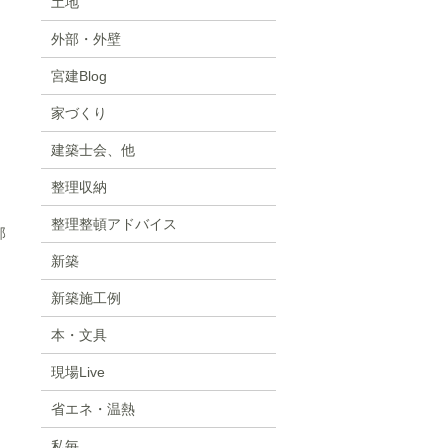
土地
外部・外壁
宮建Blog
家づくり
建築士会、他
整理収納
整理整頓アドバイス
邸
新築
新築施工例
本・文具
現場Live
省エネ・温熱
私毎