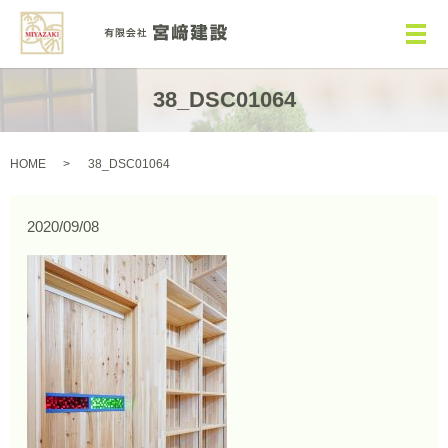
メ
38_DSC01064
HOME
38_DSC01064
2020/09/08