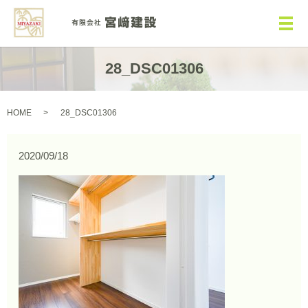
メ
28_DSC01306
HOME
28_DSC01306
2020/09/18