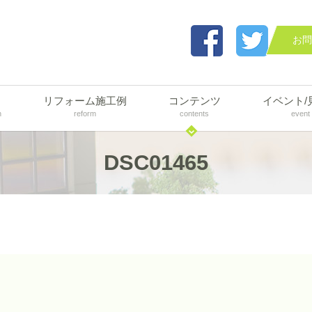
お問
リフォーム施工例
コンテンツ
イベント/
n
reform
contents
event
DSC01465