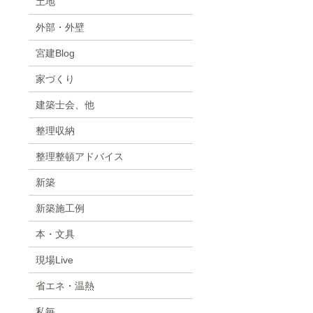
土地
外部・外壁
宮建Blog
家づくり
建築士会、他
整理収納
整理整頓アドバイス
新築
新築施工例
本・文具
現場Live
省エネ・温熱
私毎