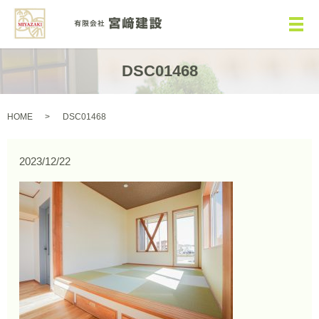
メ
DSC01468
HOME
DSC01468
2023/12/22