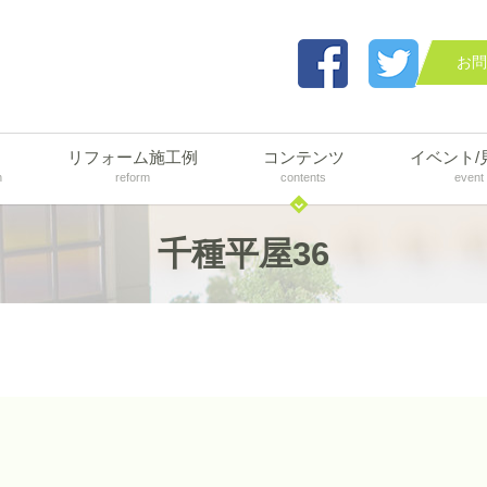
お問
リフォーム施工例
コンテンツ
イベント/
n
reform
contents
event
千種平屋36