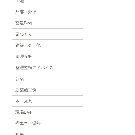
土地
外部・外壁
宮建Blog
家づくり
建築士会、他
整理収納
整理整頓アドバイス
新築
新築施工例
本・文具
現場Live
省エネ・温熱
私毎