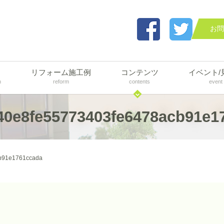
お問
リフォーム施工例
コンテンツ
イベント/
n
reform
contents
event
40e8fe55773403fe6478acb91e1
b91e1761ccada