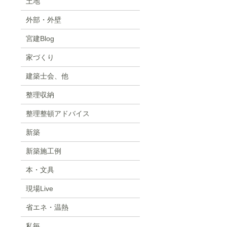
土地
外部・外壁
宮建Blog
家づくり
建築士会、他
整理収納
整理整頓アドバイス
新築
新築施工例
本・文具
現場Live
省エネ・温熱
私毎