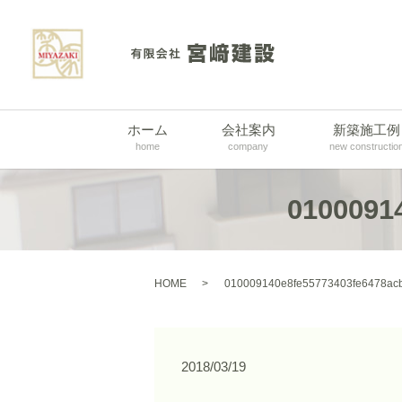
ホーム
会社案内
新築施工例
home
company
new constructio
0100091
HOME
010009140e8fe55773403fe6478ac
2018/03/19