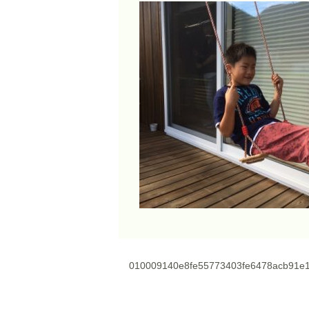
010009140e8fe55773403fe6478acb91e