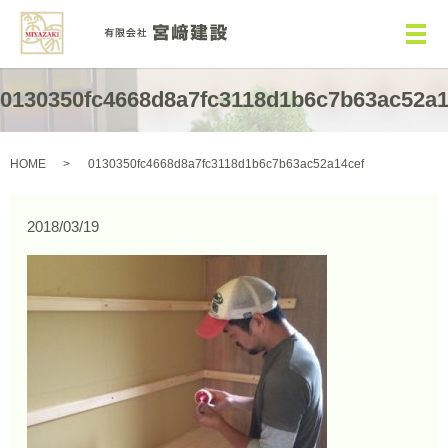
メ
0130350fc4668d8a7fc3118d1b6c7b63ac52a1
HOME
0130350fc4668d8a7fc3118d1b6c7b63ac52a14cef
2018/03/19