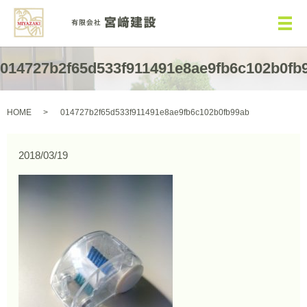
メ
014727b2f65d533f911491e8ae9fb6c102b0fb
HOME
014727b2f65d533f911491e8ae9fb6c102b0fb99ab
2018/03/19