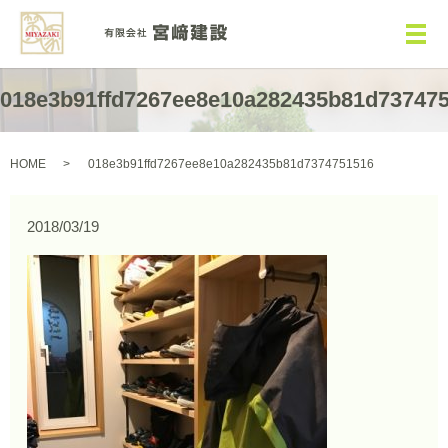
メ
018e3b91ffd7267ee8e10a282435b81d73747
HOME
018e3b91ffd7267ee8e10a282435b81d7374751516
2018/03/19