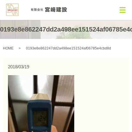
メ
0193e8e862247dd2a498ee151524af06785e4
HOME
0193e8e862247dd2a498ee151524af06785e4cbd8d
2018/03/19