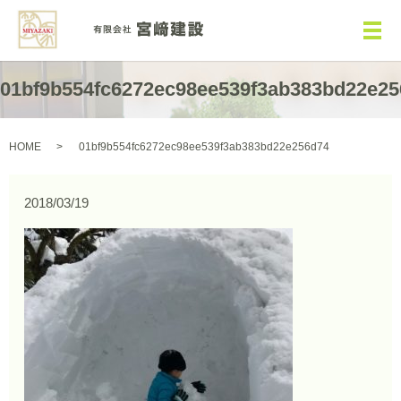
メ
01bf9b554fc6272ec98ee539f3ab383bd22e25
HOME
01bf9b554fc6272ec98ee539f3ab383bd22e256d74
2018/03/19