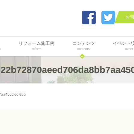
お問
リフォーム施工例
コンテンツ
イベント/
n
reform
contents
event
922b72870aeed706da8bb7aa450
aa450cfddfebb