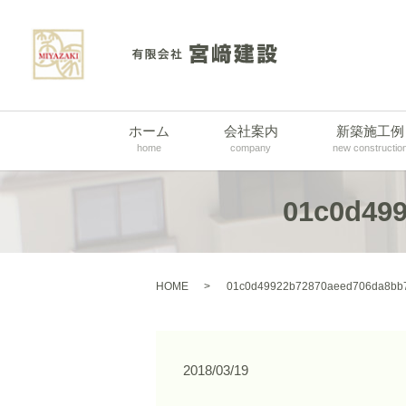
ホーム
会社案内
新築施工例
home
company
new constructio
01c0d49
HOME
01c0d49922b72870aeed706da8bb7
2018/03/19