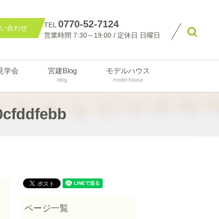
0770-52-7124
TEL
い合わせ
searc
営業時間 7:30～19:00 / 定休日 日曜日
見学会
宮建Blog
モデルハウス
blog
model house
cfddfebb