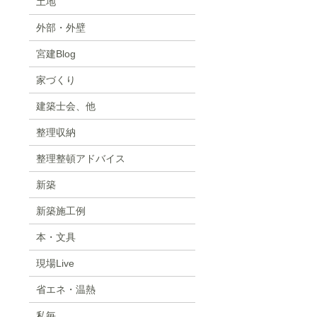
土地
外部・外壁
宮建Blog
家づくり
建築士会、他
整理収納
整理整頓アドバイス
新築
新築施工例
本・文具
現場Live
省エネ・温熱
私毎