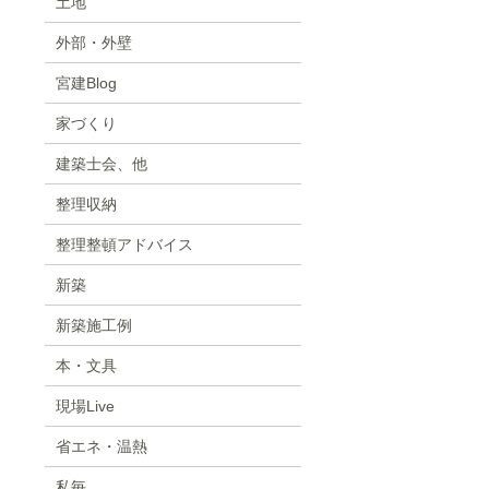
土地
外部・外壁
宮建Blog
家づくり
建築士会、他
整理収納
整理整頓アドバイス
新築
新築施工例
本・文具
現場Live
省エネ・温熱
私毎