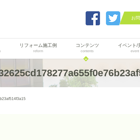
お問
リフォーム施工例
コンテンツ
イベント/
n
reform
contents
event
32625cd178277a655f0e76b23af
b23af514f3a15