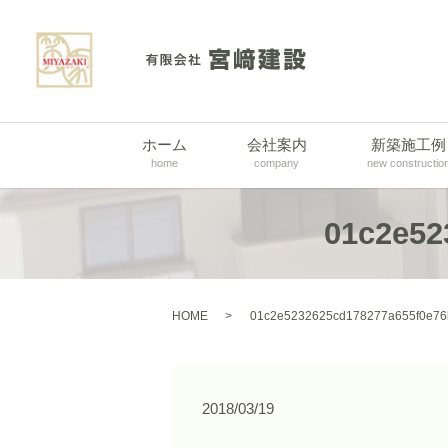
ホーム
会社案内
新築施工例
home
company
new constructio
01c2e52
HOME
01c2e5232625cd178277a655f0e76
2018/03/19