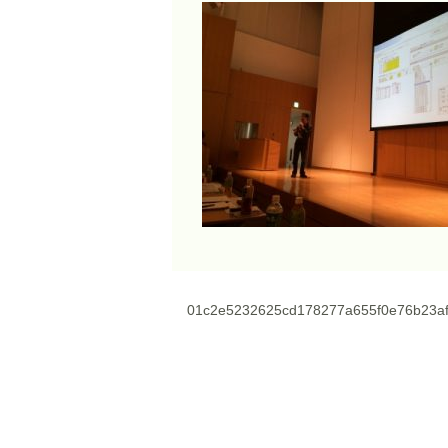
01c2e5232625cd178277a655f0e76b23af