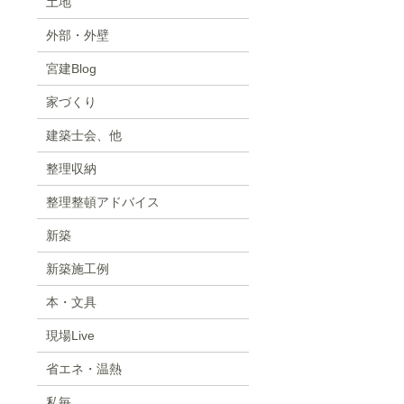
土地
外部・外壁
宮建Blog
家づくり
建築士会、他
整理収納
整理整頓アドバイス
新築
新築施工例
本・文具
現場Live
省エネ・温熱
私毎