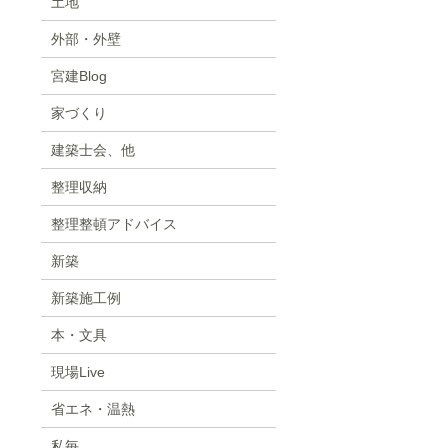
土地
外部・外壁
宮建Blog
家づくり
建築士会、他
整理収納
整理整頓アドバイス
新築
新築施工例
本・文具
現場Live
省エネ・温熱
私毎