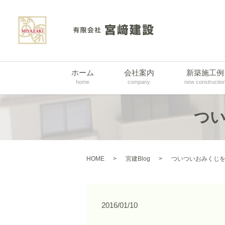
ホーム
会社案内
新築施工例
home
company
new constructio
つ
HOME
宮建Blog
ついついおみくじ
2016/01/10