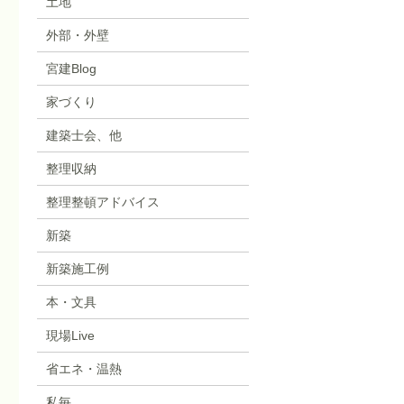
土地
外部・外壁
宮建Blog
家づくり
建築士会、他
整理収納
整理整頓アドバイス
新築
新築施工例
本・文具
現場Live
省エネ・温熱
私毎