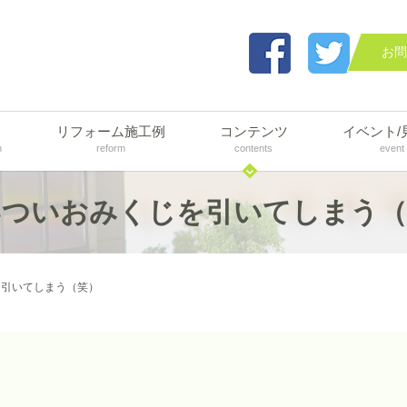
お問
リフォーム施工例
コンテンツ
イベント/
n
reform
contents
event
いついおみくじを引いてしまう（
を引いてしまう（笑）